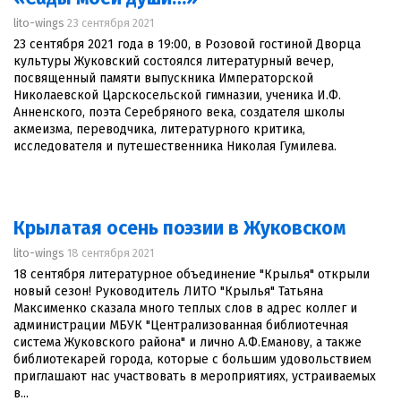
lito-wings
23 сентября 2021
23 сентября 2021 года в 19:00, в Розовой гостиной Дворца
культуры Жуковский состоялся литературный вечер,
посвященный памяти выпускника Императорской
Николаевской Царскосельской гимназии, ученика И.Ф.
Анненского, поэта Серебряного века, создателя школы
акмеизма, переводчика, литературного критика,
исследователя и путешественника Николая Гумилева.
Крылатая осень поэзии в Жуковском
lito-wings
18 сентября 2021
18 сентября литературное объединение "Крылья" открыли
новый сезон! Руководитель ЛИТО "Крылья" Татьяна
Максименко сказала много теплых слов в адрес коллег и
администрации МБУК "Централизованная библиотечная
система Жуковского района" и лично А.Ф.Еманову, а также
библиотекарей города, которые с большим удовольствием
приглашают нас участвовать в мероприятиях, устраиваемых
в...