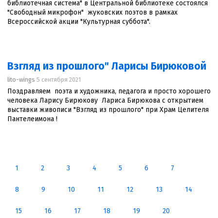
библиотечная система" в Центральной библиотеке состоялся
"Свободный микрофон" жуковских поэтов в рамках
Всероссийской акции "Культурная суббота".
Взгляд из прошлого" Ларисы Бирюковой
lito-wings
5 сентября 2021
Поздравляем поэта и художника, педагога и просто хорошего
человека Ларису Бирюкову Лариса Бирюкова с открытием
выставки живописи "Взгляд из прошлого" при Храм Целителя
Пантелеимона !
1
2
3
4
5
6
7
8
9
10
11
12
13
14
15
16
17
18
19
20