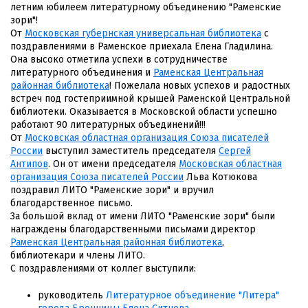
летним юбилеем литературному объединению "Раменские
зори"!
От
Московская губернская универсальная библиотека
с
поздравлениями в Раменское приехала Елена Гладилина.
Она высоко отметила успехи в сотрудничестве
литературного объединения и
Раменская Центральная
районная библиотека
! Пожелала новых успехов и радостных
встреч под гостеприимной крышей Раменской Центральной
библиотеки. Оказывается в Московской области успешно
работают 90 литературных объединений!!!
От
Московская областная организация Союза писателей
России
выступил заместитель председателя
Сергей
Антипов
. Он от имени председателя
Московская областная
организация Союза писателей России
Льва Котюкова
поздравил ЛИТО "Раменские зори" и вручил
благодарственное письмо.
За большой вклад от имени ЛИТО "Раменские зори" были
награждены благодарственными письмами директор
Раменская Центральная районная библиотека
,
библиотекари и члены ЛИТО.
С поздравлениями от коллег выступили:
руководитель
Литературное объединение "Литера"