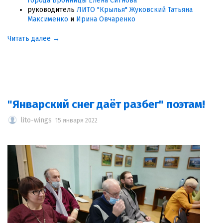
города Бронницы
Елена Ситнова
руководитель
ЛИТО "Крылья" Жуковский
Татьяна
Максименко
и
Ирина Овчаренко
Читать далее →
"Январский снег даёт разбег" поэтам!
lito-wings
15 января 2022