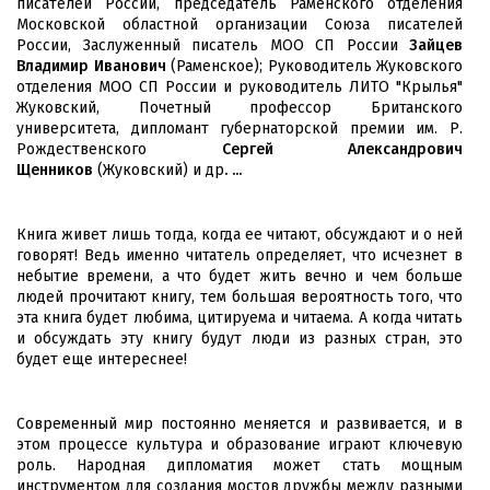
писателей России, председатель Раменского отделения
Московской областной организации Союза писателей
России, Заслуженный писатель МОО СП России
Зайцев
Владимир Иванович
(Раменское); Руководитель Жуковского
отделения МОО СП России и руководитель ЛИТО "Крылья"
Жуковский, Почетный профессор Британского
университета, дипломант губернаторской премии им. Р.
Рождественского
Сергей Александрович
Щенников
(Жуковский)
и др
. ...
Книга живет лишь тогда, когда ее читают, обсуждают и о ней
говорят! Ведь именно читатель определяет, что исчезнет в
небытие времени, а что будет жить вечно и чем больше
людей прочитают книгу, тем большая вероятность того, что
эта книга будет любима, цитируема и читаема. А когда читать
и обсуждать эту книгу будут люди из разных стран, это
будет еще интереснее!
Современный мир постоянно меняется и развивается, и в
этом процессе культура и образование играют ключевую
роль. Народная дипломатия может стать мощным
инструментом для создания мостов дружбы между разными