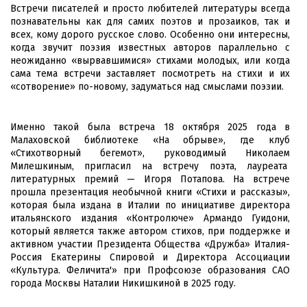
Встречи писателей и просто любителей литературы всегда
познавательны как для самих поэтов и прозаиков, так и
всех, кому дорого русское слово. Особенно они интересны,
когда звучит поэзия известных авторов параллельно с
неожиданно «вырвавшимися» стихами молодых, или когда
сама тема встречи заставляет посмотреть на стихи и их
«сотворение» по-новому, задуматься над смыслами поэзии.
Именно такой была встреча 18 октября 2025 года в
Малаховской библиотеке «На обрыве», где клуб
«Стихотворный бегемот», руководимый Николаем
Милешкиным, пригласил на встречу поэта, лауреата
литературных премий — Игоря Потапова. На встрече
прошла презентация необычной книги «Стихи и рассказы»,
которая была издана в Италии по инициативе директора
итальянского издания «Контролюче» Армандо Гуидони,
который является также автором стихов, при поддержке и
активном участии Президента Общества «Дружба» Италия-
Россия Екатерины Спировой и Директора Ассоциации
«Культура. Феличита'» при Профсоюзе образования САО
города Москвы Наталии Никишкиной в 2025 году.