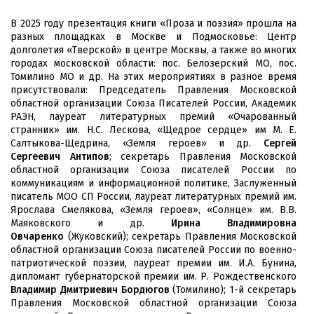
В 2025 году презентация книги «Проза и поэзия» прошла на
разных площадках в Москве и Подмосковье: Центр
долголетия «Тверской» в центре Москвы, а также во многих
городах московской области: пос. Белозерский МО, пос.
Томилино МО и др. На этих мероприятиях в разное время
присутствовали: Председатель Правления Московской
областной организации Союза Писателей России, Академик
РАЭН, лауреат литературных премий «Очарованный
странник» им. Н.С. Лескова, «Щедрое сердце» им М. Е.
Салтыкова-Щедрина, «Земля героев» и др.
Сергей
Сергеевич Антипов
; секретарь Правления Московской
областной организации Союза писателей России по
коммуникациям и информационной политике, Заслуженный
писатель МОО СП России, лауреат литературных премий им.
Ярослава Смелякова, «Земля героев», «Солнце» им. В.В.
Маяковского и др.
И
рина Владимировна
Овчаренко
(Жуковский); секретарь Правления Московской
областной организации Союза писателей России по военно-
патриотической поэзии, лауреат премии им. И.А. Бунина,
дипломант губернаторской премии им. Р. Рождественского
Владимир Дмитриевич Бордюгов
(Томилино); 1-й секретарь
Правления Московской областной организации Союза