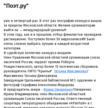
"Поэт.ру"
уже в четвертый раз. В этот раз география конкурса вышла
за пределы Московской области. Желаем организаторам
выйти на → международный уровень!!!
В этом году, как и в прошлом, отбор финалистов проводили
дистанционно. Поступило более 50 видеозаписей!!! Было
очень сложно выбрать лучших в каждой возрастной
категории.
В судейскую коллегию конкурса входили:
Член Правления Московской областной организации союза
писателей России, лауреат премии Роберта
Рождественского, автор более 15 поэтических сборников,
руководитель ЛИТО "Крылья"
Татьяна Максименко
/
Максименко Татьяна Дмитриевна.
Заведующая Удельнинской библиотекой №1, художник и
фотограф Серафима Алексеевна Федорова.
И председатель жюри -
Ирина Овчаренко
/Овчаренко
Ирина Владимировна, член Московской областной
организации Союза писателей России, Ответственный
секретарь литературного объединения «КРЫЛЬЯ» в г.
Жуковский, интернет-редактор журнала "Поэзия 21 век