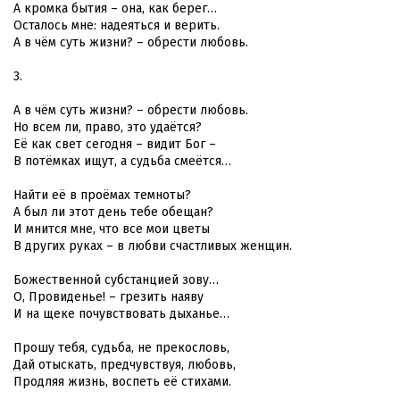
А кромка бытия – она, как берег…
Осталось мне: надеяться и верить.
А в чём суть жизни? – обрести любовь.
3.
А в чём суть жизни? – обрести любовь.
Но всем ли, право, это удаётся?
Её как свет сегодня – видит Бог –
В потёмках ищут, а судьба смеётся…
Найти её в проёмах темноты?
А был ли этот день тебе обещан?
И мнится мне, что все мои цветы
В других руках – в любви счастливых женщин.
Божественной субстанцией зову…
О, Провиденье! – грезить наяву
И на щеке почувствовать дыханье…
Прошу тебя, судьба, не прекословь,
Дай отыскать, предчувствуя, любовь,
Продляя жизнь, воспеть её стихами.