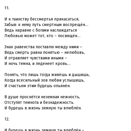
11.
И к таинству бессмертья прикасаться,
Забыв: к нему путь смертным воспрещён…
Ведь наравне с богами наслаждаться
Любовью может тот, кто – посвящён…
Знак равенства поставлю между ними –
Ведь смерть равна понятью – нелюбовь,
И отравляет чувствами иными –
И ночь темна, и леденеет кровь…
Понять, что лишь тогда живёшь и дышишь,
Когда всесильный зов любви услышишь,
И счастьем этим будешь опьянён.
В душе проснётся неземная нежность,
Отступят темнота и безнадежность.
И будешь в жизнь земную ты влюблён.
12.
И будешь в жизнь земную ты влюблён –