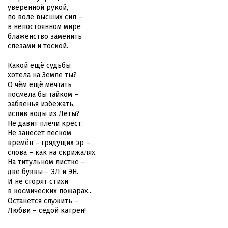
уверенной рукой,
по воле высших сил –
в непостоянном мире
блаженство заменить
слезами и тоской.
Какой ещё судьбы
хотела на Земле ты?
О чём ещё мечтать
посмела бы тайком –
забвенья избежать,
испив воды из Леты?
Не давит плечи крест.
Не занесёт песком
времён – грядущих эр –
слова – как на скрижалях.
На титульном листке –
две буквы – ЭЛ и ЭН.
И не сгорят стихи
в космических пожарах...
Останется служить –
Любви – седой катрен!