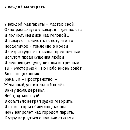
У каждой Маргариты...
У каждой Маргариты – Мастер свой,
Окно распахнуто у каждой – для полёта,
И полнолунья диск над головой…
И каждую – влечёт к полёту что-то
Неодолимое – томление в крови
И безрассудное отчаянье пред вечным
Испугом предвкушения любви
И леденящим душу ветром встречным…
Ты – Мастер мой… Но Небо вновь зовёт…
Вот – подоконник…
рама… и – Пространство! –
Желанный, упоительный полёт…
Внизу дома, деревья…
Небо, здравствуй!
В объятьях ветра трудно говорить,
И от восторга сбивчиво дыханье…
Ночь напролёт над городом парить,
К утру вернуться с новыми стихами.