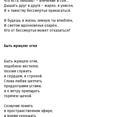
Что есть любовь? – влечение и сон…
Дышать друг в друга – жарко, в унисон,
И к таинству бессмертья прикасаться.
И будешь в жизнь земную ты влюблён,
И светом вдохновенья озарён…
Кто от бессмертья может отказаться?
Быть жрицею огня
Быть жрицею огня,
подобною весталке,
поэзии служить
и сердцем, и строкой.
Слова любви шептать
продрогшими устами,
и к ветру припадать
горячею щекой.
Созвучия ловить
в пространственном эфире,
и время укрощать