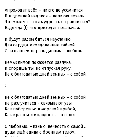
«Проходит всё» – никто не усомнится.
И в древней надписи – великая печаль.
Что может с этой мудростью сравниться? –
Надежда (!), что приходит невзначай.
И будут рядом биться неустанно
Два сердца, околдованные тайной
С названьем неразгаданным – любовь.
Немыслимой покажется разлука.
И споришь ты, не отпуская руку,
Не с благодатью дней земных – с собой.
7.
Не с благодатью дней земных – с собой
Не разлучиться – связывают узы,
Как побережье и морской прибой,
Как красота и молодость – в союзе
С любовью, жизнью, вечностью самой…
Душа ещё едина с бренным телом,