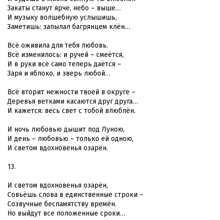
Закаты станут ярче, небо – выше…
И музыку волшебную услышишь,
Заметишь: запылал багрянцем клён…
Всё оживила для тебя любовь.
Всё изменилось: и ручей – смеётся,
И в руки всё само теперь даётся –
Заря и яблоко, и зверь любой…
Всё вторит нежности твоей в округе –
Деревья ветками касаются друг друга…
И кажется: весь свет с тобой влюблён.
И ночь любовью дышит под Луною,
И день – любовью – только ей одною,
И светом вдохновенья озарён.
13.
И светом вдохновенья озарён,
Совьёшь слова в единственные строки –
Созвучные беспамятству времён.
Но выйдут все положенные сроки…