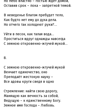
Но Небо властно – гостью ждёт домой,
Оставив срок – пока – запретной темой.
В неведенье благом пребудет тело,
Как будто нет ему до духа дела.
Но отчего так холодеют руки?…
Уйти в песок, как талая вода…
Проститься вдруг однажды навсегда
С земною откровенно-жгучей мукой…
8.
С земною откровенно-жгучей мукой
Венчает одиночество, оно
Преподаёт жестокую науку –
Все адовы круги сведя в одно
Стремление: найти свою дорогу,
Манящую как вечность за собой,
Ведущую – к единственному Богу.
Земное имя Господа – Любовь.