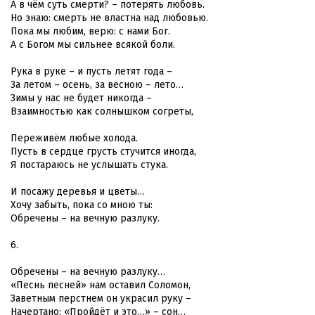
А в чём суть смерти? – потерять любовь.
Но знаю: смерть не властна над любовью.
Пока мы любим, верю: с нами Бог.
А с Богом мы сильнее всякой боли.
Рука в руке – и пусть летят года –
За летом – осень, за весною – лето…
Зимы у нас не будет никогда –
Взаимностью как солнышком согреты,
Переживём любые холода.
Пусть в сердце грусть стучится иногда,
Я постараюсь не услышать стука.
И посажу деревья и цветы…
Хочу забыть, пока со мною ты:
Обречены – на вечную разлуку.
6.
Обречены – на вечную разлуку…
«Песнь песней» нам оставил Соломон,
Заветным перстнем он украсил руку –
Начертано: «Пройдёт и это…» – сон…