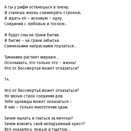
А ты у рифм останешься в плену,
И станешь жизнь соизмерять строкою,
И ждать её – искомую – одну,
Соединив с любовью и тоскою…
И будут сны на грани бытия,
И бытие – на грани забытья.
Сомненьями напрасными терзаться…
Туманами растают миражи…
Осознавать, что только это – жизнь!
Кто от бессмертья может отказаться?
14.
Кто от бессмертья может отказаться?
Но вязью строк соединяя дни,
Тебе однажды может показаться –
В них – только многоточия одни.
Зачем пылать и гнаться за мечтою?
Зачем влачить свой неподъёмный крест?
Всё оказалось ложью и тщетою…