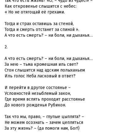
Так что есть жизнь? «О, – чудо из чудес!» –
Как откровенье слышится с небес:
« Но не отягощай её грехами.
Тогда и страх оставишь за стеной,
Тогда и смерть отстанет за спиной ».
А что есть смерть? – ни боли, ни дыханья…
2.
А что есть смерть? – ни боли, ни дыханья…
За нею – тьма кромешная иль свет?
Стон слышится над адским полыханьем
Иль голос Неба ласковый в ответ?
И перейти в другое состоянье –
Условностей незыблемый закон,
Где время вспять проходит расстоянье
До нового рожденья Рубикон.
Так что мы, право, – глупые цыплята? –
Не можем осознать – зачем цепляться
За эту жизнь? – (да помоги нам, Бог!)